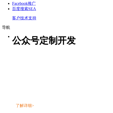
Facebook推广
百度搜索SEA
客户技术支持
导航
公众号定制开发
我们服务于中小企业的互联网数字化业务建设。
提供从企业品牌、外贸网站策划、网页设计、小程序、公众
号以及应用产品的软件定制开发服务。
为企业提供产品研发、运营、推广于一体的一站式网络营销
服务。
DEVDIY为您提供自主品牌应用产品，实现企业品牌宣传、
全球商品、服务交易。
了解详细>