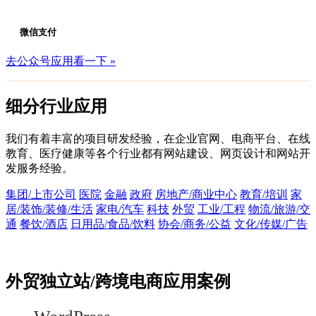
微信支付
去公众号应用看一下 »
细分行业应用
我们有着丰富的项目研发经验，在企业官网、电商平台、在线
教育、医疗健康等各个行业都有网站建设、网页设计和网站开
发服务经验。
集团/上市公司
医院
金融
政府
房地产/商业中心
教育/培训
家
居/装饰/装修/生活
家电/汽车
科技
外贸
工业/工程
物流/旅游/交
通
餐饮/酒店
日用品/食品/饮料
协会/商务/公益
文化/传媒/广告
外贸独立站/跨境电商应用案例