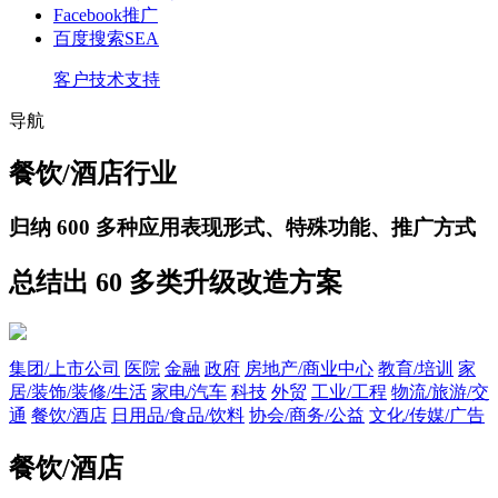
Facebook推广
百度搜索SEA
客户技术支持
导航
餐饮/酒店行业
归纳
600
多种应用表现形式、特殊功能、推广方式
总结出
60
多类升级改造方案
集团/上市公司
医院
金融
政府
房地产/商业中心
教育/培训
家
居/装饰/装修/生活
家电/汽车
科技
外贸
工业/工程
物流/旅游/交
通
餐饮/酒店
日用品/食品/饮料
协会/商务/公益
文化/传媒/广告
餐饮/酒店