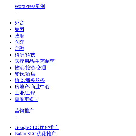
WordPress案例
+
外贸
集团
政府
医院
金融
科研/科技
医疗用品/生药制药
物流/旅游/交通
餐饮/酒店
协会/商务服务
房地产/商业中心
工业/工程
查看更多 »
营销推广
+
Google SEO优化推广
Baidu SEO优化推广