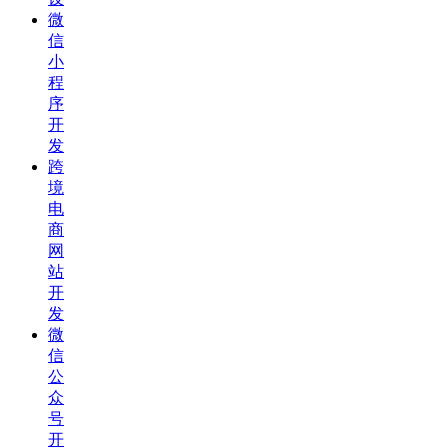
微
信
小
程
序
开
发
跨
境
电
商
网
站
开
发
微
信
公
众
号
开