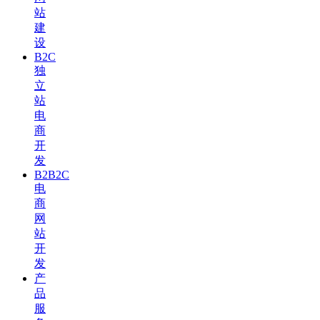
站
建
设
B2C
独
立
站
电
商
开
发
B2B2C
电
商
网
站
开
发
产
品
服