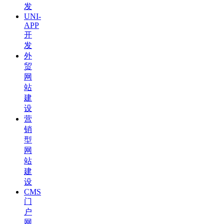
发
UNI-
APP
开
发
外
贸
网
站
建
设
营
销
型
网
站
建
设
CMS
门
户
网