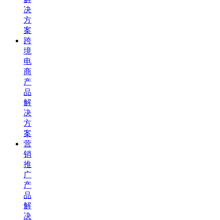
决
方
案
跨
境
电
商
产
品
解
决
方
案
营
销
推
广
产
品
解
决