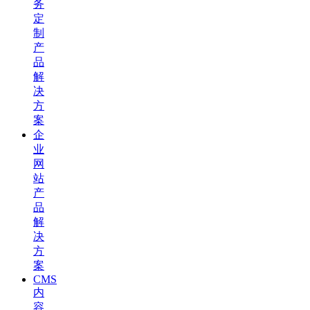
务
定
制
产
品
解
决
方
案
企
业
网
站
产
品
解
决
方
案
CMS
内
容