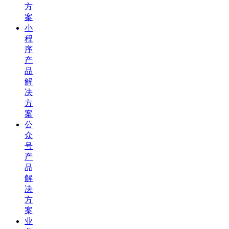
方
案
小
程
序
产
品
解
决
方
案
公
众
号
产
品
解
决
方
案
业