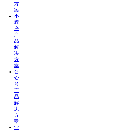
方
案
小
程
序
产
品
解
决
方
案
公
众
号
产
品
解
决
方
案
业