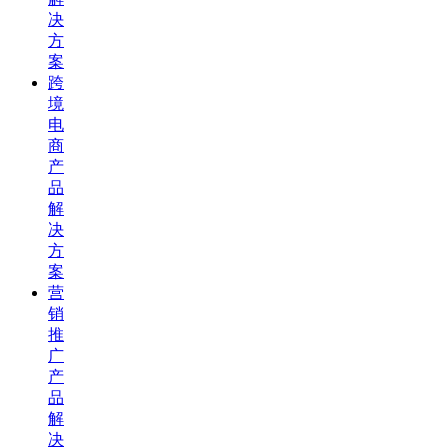
决
方
案
跨
境
电
商
产
品
解
决
方
案
营
销
推
广
产
品
解
决