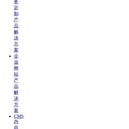
务
定
制
产
品
解
决
方
案
企
业
网
站
产
品
解
决
方
案
CMS
内
容