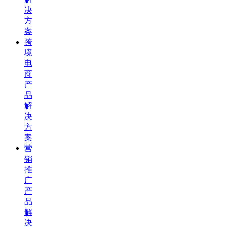
决
方
案
跨
境
电
商
产
品
解
决
方
案
营
销
推
广
产
品
解
决