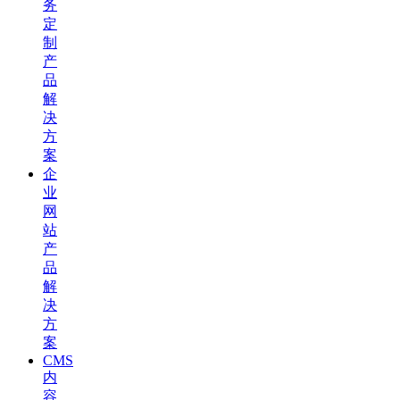
务
定
制
产
品
解
决
方
案
企
业
网
站
产
品
解
决
方
案
CMS
内
容