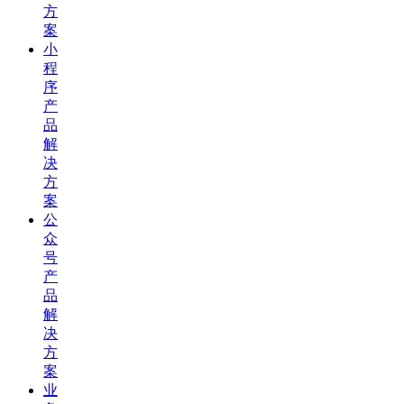
方
案
小
程
序
产
品
解
决
方
案
公
众
号
产
品
解
决
方
案
业